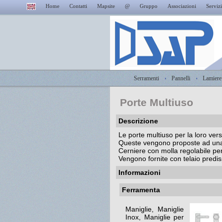
Home
Contatti
Mapsite
@
Gruppo
Associazioni
Servizi
Serramenti
Pannelli
Lamiere
Porte Multiuso
Descrizione
Le porte multiuso per la loro vers
Queste vengono proposte ad una e
Cerniere con molla regolabile per
Vengono fornite con telaio predis
Informazioni
Ferramenta
Maniglie, Maniglie
Inox, Maniglie per