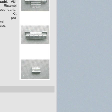
dri, Viti,
, Ricambi
condaria,
e, Kit
ari per
oni
sso.