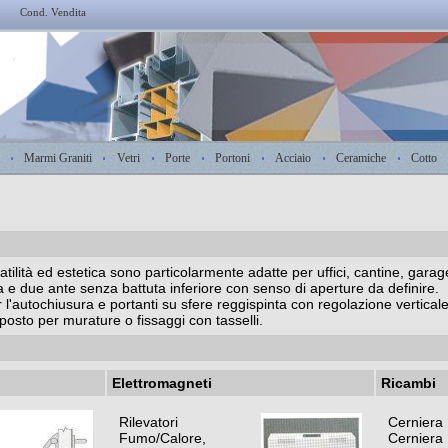
Cond. Vendita
Marmi Graniti
Vetri
Porte
Portoni
Acciaio
Ceramiche
Cotto
atilità ed estetica sono particolarmente adatte per uffici, cantine, garag
 due ante senza battuta inferiore con senso di aperture da definire.
 l'autochiusura e portanti su sfere reggispinta con regolazione verticale
posto per murature o fissaggi con tasselli.
Elettromagneti
Ricambi
Rilevatori
Cerniera
Fumo/Calore,
Cerniera