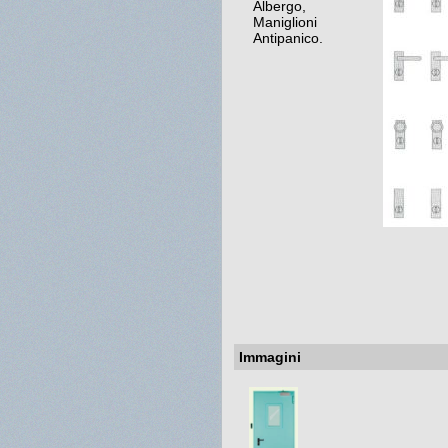
Albergo,
Maniglioni
Antipanico.
Immagini