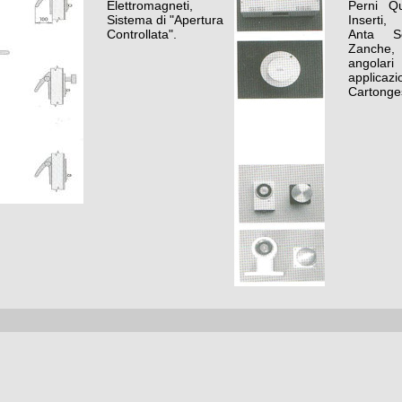
Elettromagneti,
Perni Qua
Sistema di "Apertura
Inserti
Controllata".
Anta Se
Zanch
angol
applicazi
Cartonge